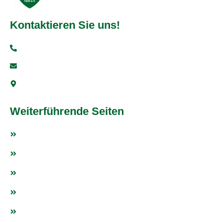
Kontaktieren Sie uns!
+49 6251 93997-0
info@vfr-fehlheim.de
Bensheimer Str. 5, 64625 Bensheim
Weiterführende Seiten
Fußball
Tischtennis
Weitere Sportarten
Fanshop
Events