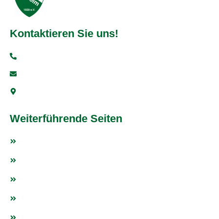
Kontaktieren Sie uns!
+49 6251 93997-0
info@vfr-fehlheim.de
Bensheimer Str. 5, 64625 Bensheim
Weiterführende Seiten
Fußball
Tischtennis
Weitere Sportarten
Fanshop
Events