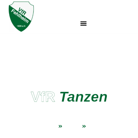
VfR
Tanzen
VfR Fehlheim e.V.
Fußball
Frauenfußball