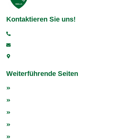
Kontaktieren Sie uns!
+49 6251 93997-0
info@vfr-fehlheim.de
Bensheimer Str. 5, 64625 Bensheim
Weiterführende Seiten
Fußball
Tischtennis
Weitere Sportarten
Fanshop
Events