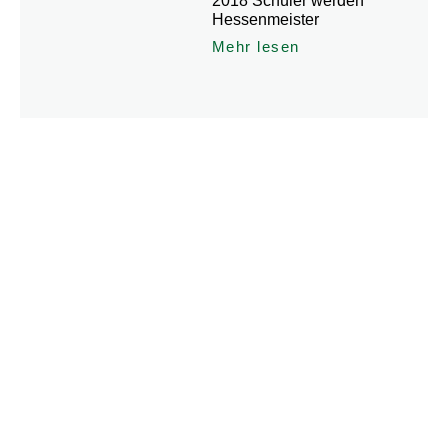
2018 Schüler werden
Hessenmeister
Mehr lesen
Du hast weitere Fragen rund
um den Verein oder den
Angeboten?
Dann melde Dich jederzeit gerne und schreibe uns eine
Nachricht unter: info@vfr-fehlheim.de. Alternativ findest
Du uns auch auf Facebook und Instagram und kannst uns
dort über den Messenger erreichen.