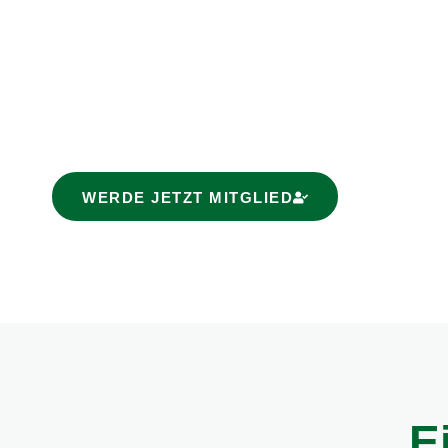
Dann melde Dich jederzeit gerne und schreib
info@vfr-fehlheim.de. Alternativ findest Du
Instagram und kannst uns dort über den Mes
WERDE JETZT MITGLIED
E