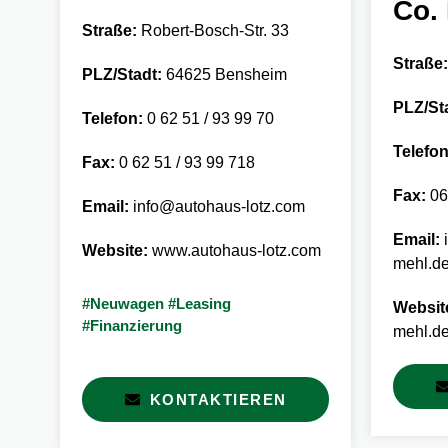
Co.
Straße:
Robert-Bosch-Str. 33
Straße:
PLZ/Stadt:
64625 Bensheim
PLZ/St
Telefon:
0 62 51 / 93 99 70
Telefon
Fax:
0 62 51 / 93 99 718
Fax:
06
Email:
info@autohaus-lotz.com
Email:
i
Website:
www.autohaus-lotz.com
mehl.d
#Neuwagen #Leasing
Websit
#Finanzierung
mehl.d
KONTAKTIEREN