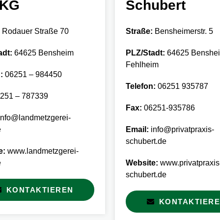
 KG
Schubert
Rodauer Straße 70
Straße:
Bensheimerstr. 5
adt:
64625 Bensheim
PLZ/Stadt:
64625 Benshei
Fehlheim
:
06251 – 984450
Telefon:
06251 935787
251 – 787339
Fax:
06251-935786
nfo@landmetzgerei-
e
Email:
info@privatpraxis-
schubert.de
e:
www.landmetzgerei-
e
Website:
www.privatpraxis
schubert.de
KONTAKTIEREN
KONTAKTIER