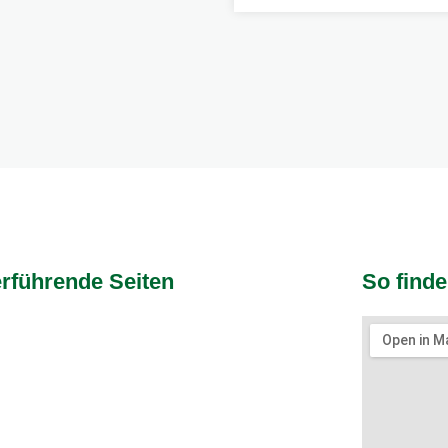
rführende Seiten
So finde
all
htennis
ere Sportarten
shop