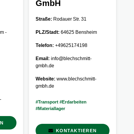
GmbH
Straße:
Rodauer Str. 31
St
m -
PLZ/Stadt:
64625 Bensheim
PL
Telefon:
+49625174198
Te
Email:
info@blechschmitt-
Em
gmbh.de
We
Website:
www.blechschmitt-
gmbh.de
#W
#O
-
En
#Transport #Erdarbeiten
#Materiallager
EN
KONTAKTIEREN