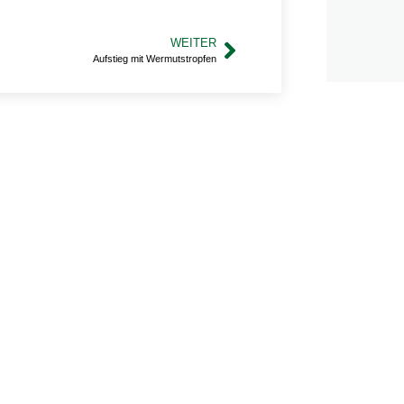
WEITER
Aufstieg mit Wermutstropfen
ragen rund
er den