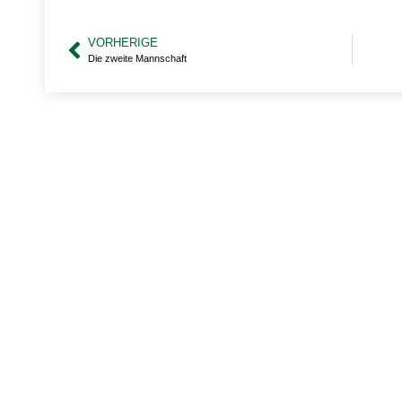
VORHERIGE
Die zweite Mannschaft
Du hast weitere F
um den Verein od
Angeboten?