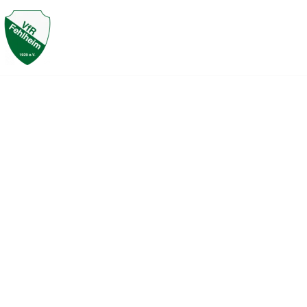
HOME
FUSSBALL
TISCHTENNIS
Erste und zw
VfR Feh