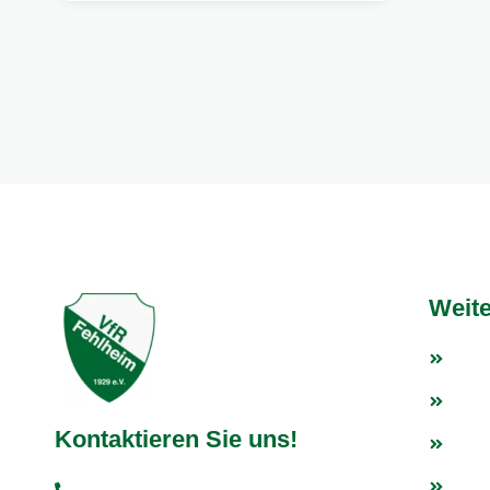
Weite
Fußb
Tisc
Kontaktieren Sie uns!
Weit
Fan
+49 6251 93997-0