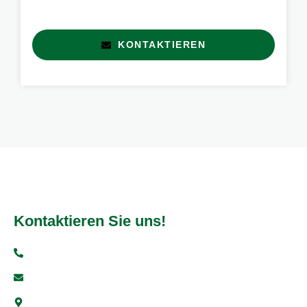
KONTAKTIEREN
Kontaktieren Sie uns!
+49 6251 93997-0
info@vfr-fehlheim.de
Bensheimer Str. 5, 64625 Bensheim