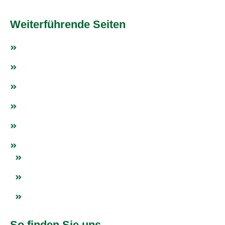
Weiterführende Seiten
Fußball
Tischtennis
Weitere Sportarten
Fanshop
Events
Netzwerk
Blogs
Impressum
Datenschutz
So finden Sie uns