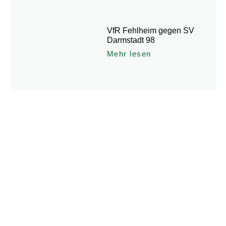
VfR Fehlheim gegen SV
Darmstadt 98
Mehr lesen
Du hast weitere Fragen rund
um den Verein oder den
Angeboten?
Dann melde Dich jederzeit gerne und schreibe uns eine