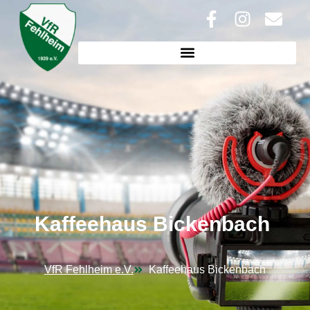
Kaffeehaus Bickenbach
VfR Fehlheim e.V.
Kaffeehaus Bickenbach