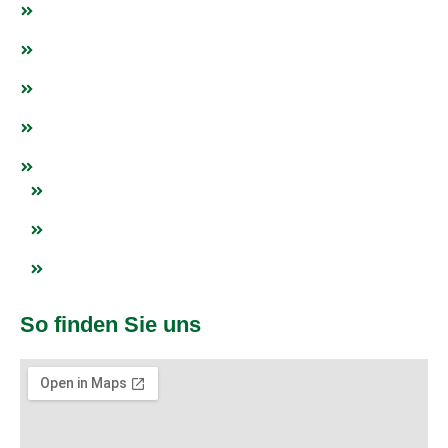
Tischtennis
Weitere Sportarten
Fanshop
Events
Netzwerk
Blogs
Impressum
Datenschutz
So finden Sie uns