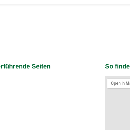
rführende Seiten
So finde
all
htennis
ere Sportarten
shop
ts