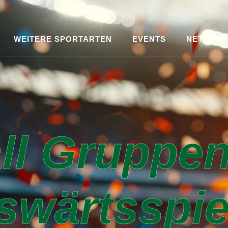
WEITERE SPORTARTEN
EVENTS
NETZWER
ll Gruppen
swärtsspie