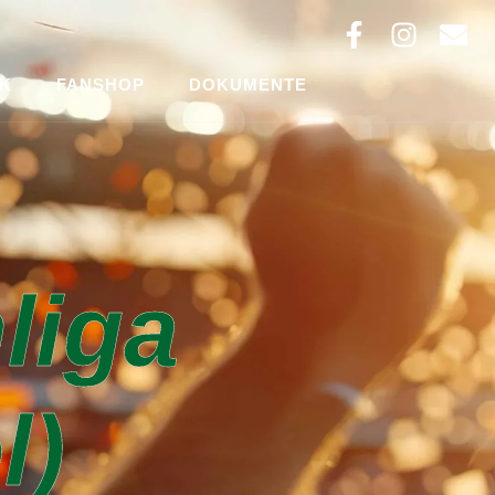
K
FANSHOP
DOKUMENTE
liga
l)