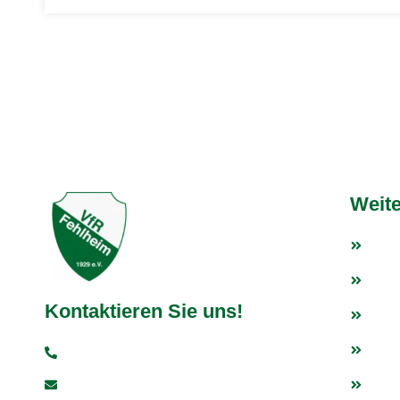
Weite
Fußb
Tisc
Kontaktieren Sie uns!
Weit
Fan
+49 6251 93997-0
info@vfr-fehlheim.de
Even