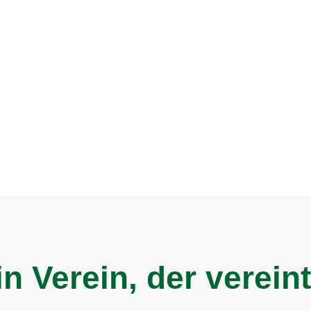
e uns eine Nachricht unter:
 uns auch auf Facebook und
senger erreichen.
in Verein, der vereint.