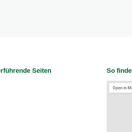
rführende Seiten
So finde
all
htennis
ere Sportarten
shop
ts