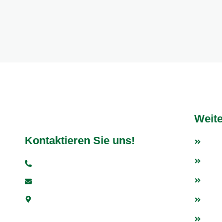
Weite
Kontaktieren Sie uns!
Fußb
Tisc
+49 6251 93997-0
Weit
info@vfr-fehlheim.de
Bensheimer Str. 5, 64625 Bensheim
Fan
Even