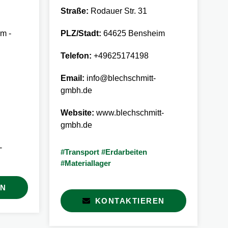
Straße:
Rodauer Str. 31
St
m -
PLZ/Stadt:
64625 Bensheim
PL
Telefon:
+49625174198
Te
Email:
info@blechschmitt-
Em
gmbh.de
We
Website:
www.blechschmitt-
gmbh.de
#W
#O
-
En
#Transport #Erdarbeiten
#Materiallager
EN
KONTAKTIEREN