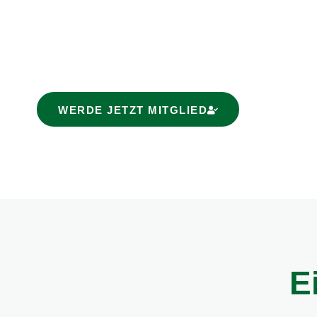
Dann melde Dich jederzeit gerne und schreib
info@vfr-fehlheim.de. Alternativ findest Du
Instagram und kannst uns dort über den Mes
WERDE JETZT MITGLIED
E