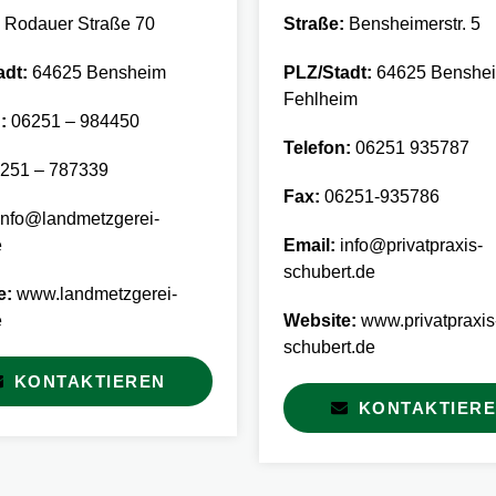
Rodauer Straße 70
Straße:
Bensheimerstr. 5
adt:
64625 Bensheim
PLZ/Stadt:
64625 Benshei
Fehlheim
:
06251 – 984450
Telefon:
06251 935787
251 – 787339
Fax:
06251-935786
nfo@landmetzgerei-
e
Email:
info@privatpraxis-
schubert.de
e:
www.landmetzgerei-
e
Website:
www.privatpraxis
schubert.de
KONTAKTIEREN
KONTAKTIER