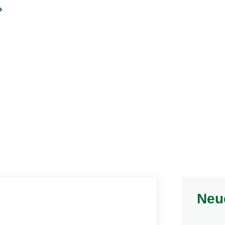
CHI YOGA DANCE WORKSHOP GEHT IN DIE ZWEITE R
Neu