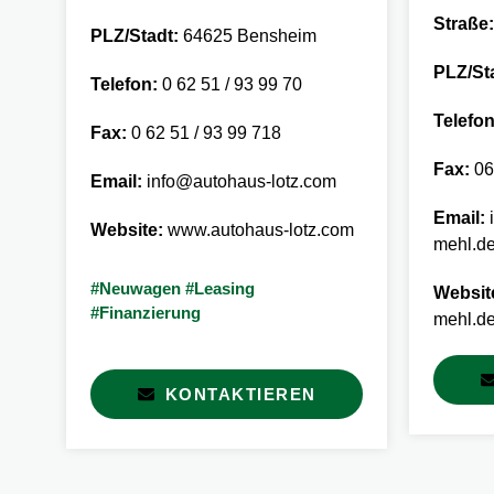
Straße:
PLZ/Stadt:
64625 Bensheim
PLZ/St
Telefon:
0 62 51 / 93 99 70
Telefon
Fax:
0 62 51 / 93 99 718
Fax:
06
Email:
info@autohaus-lotz.com
Email:
i
Website:
www.autohaus-lotz.com
mehl.d
#Neuwagen #Leasing
Websit
#Finanzierung
mehl.d
KONTAKTIEREN