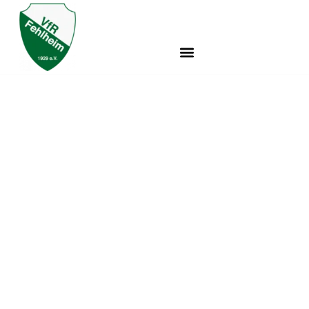
🎉💚 WIR HABEN ES
GESCHAFFT! 100 % –
UNSER HERZENSPROJEKT
WIRD REALITÄT! 💚🎉
VfR Fehlheim e.V.
🎉💚 WIR HABEN ES GESCHAFFT! 100 % – UNSER