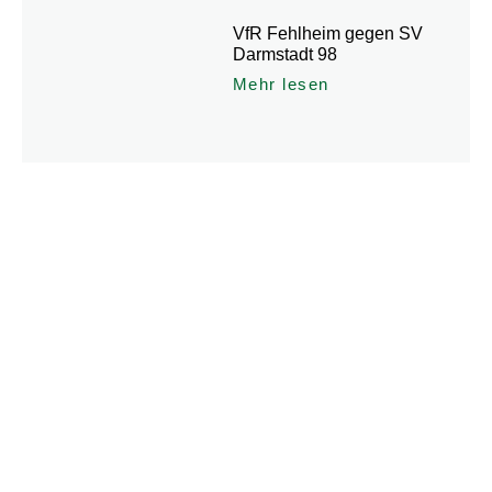
VfR Fehlheim gegen SV
Darmstadt 98
Mehr lesen
Du hast weitere Fragen rund
um den Verein oder den
Angeboten?
Dann melde Dich jederzeit gerne und schreibe uns eine
Nachricht unter: info@vfr-fehlheim.de. Alternativ findest